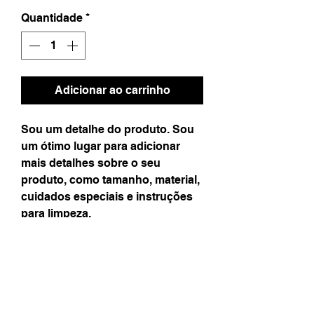
Quantidade
*
Adicionar ao carrinho
Sou um detalhe do produto. Sou
um ótimo lugar para adicionar
mais detalhes sobre o seu
produto, como tamanho, material,
cuidados especiais e instruções
para limpeza.
Informações do produto
Sou uma informação do produto. Sou um
Política de retorno e reembolso
ótimo lugar para adicionar informações
sobre seu produto como tamanho e